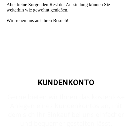
Aber keine Sorge: den Rest der Ausstellung können Sie
weiterhin wie gewohnt genießen.
Wir freuen uns auf Ihren Besuch!
KUNDENKONTO
Gerne bieten wir Ihnen das kostenlose
Anlegen eines Kundenkontos an, mit
dem sich Ihr Einkauf bei uns einfacher
und bequemer gestalten lässt.