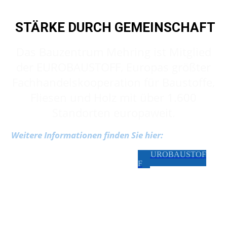
STÄRKE DURCH GEMEINSCHAFT
Das
Bauzentrum Mehring
ist Mitglied
der EUROBAUSTOFF, Europas größter
Fachhandelskooperation für Baustoffe,
Fliesen und Holz mit über 1.600
Standorten europaweit.
Weitere Informationen finden Sie hier:
EUROBAUSTOF
F