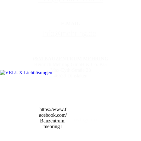
E-MAIL
info@mehring.de
i&M BAUZENTRUM MEHRING
Heinrich Mehring GmbH & Co. KG
Max-Eyth-Straße 23
46539 Dinslaken
https://www.f
acebook.com/
Insta­gram
Bauzentrum.
mehring1