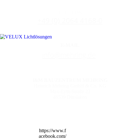
TELEFON
+49 (0) 2064 4168-0
E-MAIL
info@mehring.de
i&M BAUZENTRUM MEHRING
Heinrich Mehring GmbH & Co. KG
Max-Eyth-Straße 23
46539 Dinslaken
https://www.f
acebook.com/